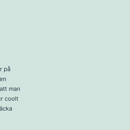
r på
ven
 att man
r coolt
täcka
rldskartor
h