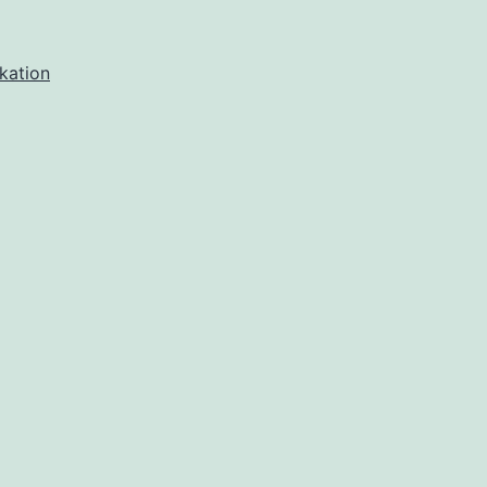
vigering
kation