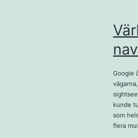
Vär
nav
Google å
vägarna,
sightsee
kunde tu
som hels
flera m