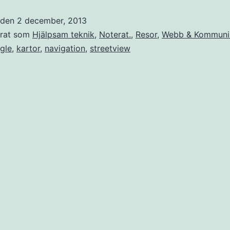
na
t den
2 december, 2013
erat som
Hjälpsam teknik
,
Noterat.
,
Resor
,
Webb & Kommuni
gle
,
kartor
,
navigation
,
streetview