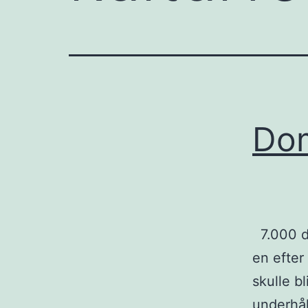
Dom
7.000 do
en efter
skulle b
underhål