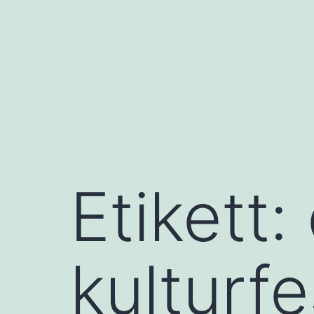
Hoppa
till
innehåll
Etikett:
kulturfe