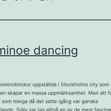
inoe dancing
minobrickor uppställda i Stockholms city som s
 en skapar en massa uppmärksamhet. Men att f
li som tokiga då det satte igång var ganska
lande. Själv var jag alltså en av de mest fascin