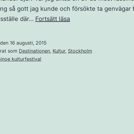
ng så gott jag kunde och försökte ta genvägar ti
Dominoe
ksställe där…
Fortsätt läsa
dancing
t den
16 augusti, 2015
erat som
Destinationen
,
Kultur
,
Stockholm
noe kulturfestival