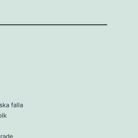
ka falla
olk
erade