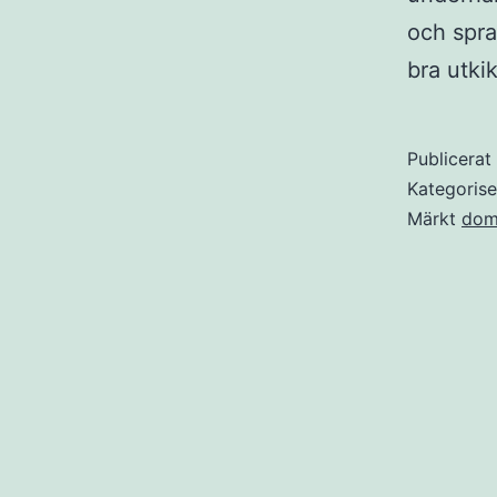
och spra
bra utki
Publicera
Kategoris
Märkt
domi